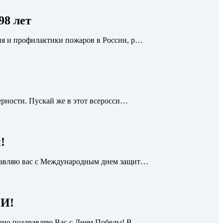
98 лет
ия и профилактики пожаров в России, р…
ерности. Пускай же в этот всеросси…
!
равляю вас с Международным днем защит…
И!
чно поздравляю Вас с Днем Победы! В …