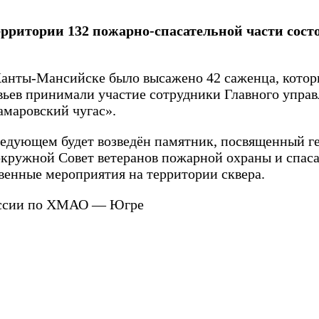
ерритории 132 пожарно-спасательной части сост
Ханты-Мансийске было высажено 42 саженца, котор
евьев принимали участие сотрудники Главного уп
амаровский чугас».
следующем будет возведён памятник, посвященный г
окружной Совет ветеранов пожарной охраны и спаса
венные мероприятия на территории сквера.
России по ХМАО — Югре