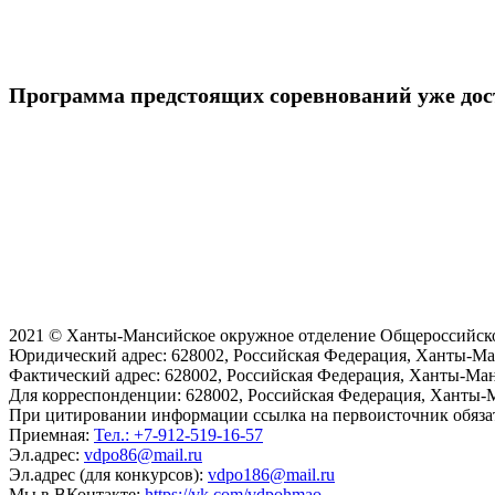
Программа предстоящих соревнований уже дос
2021 © Ханты-Мансийское окружное отделение Общероссийск
Юридический адрес:
628002, Российская Федерация, Ханты-Ман
Фактический адрес:
628002, Российская Федерация, Ханты-Ман
Для корреспонденции:
628002, Российская Федерация, Ханты-Ма
При цитировании информации ссылка на первоисточник обяза
Приемная:
Тел.: +7-912-519-16-57
Эл.адрес:
vdpo86@mail.ru
Эл.адрес (для конкурсов):
vdpo186@mail.ru
Мы в ВКонтакте:
https://vk.com/vdpohmao