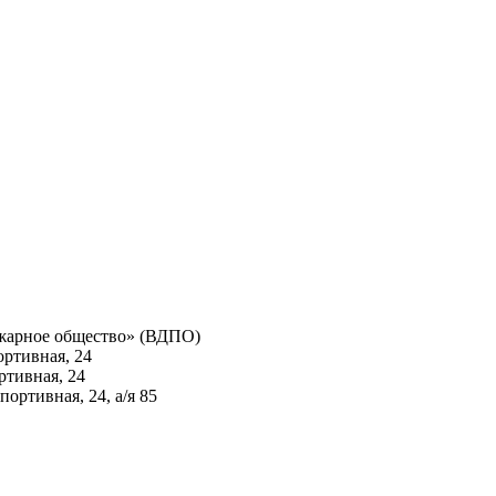
ожарное общество» (ВДПО)
ртивная, 24
ртивная, 24
ортивная, 24, а/я 85