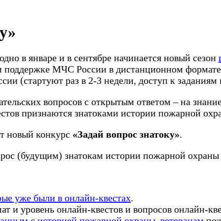
ку»
дно в январе и в сентябре начинается новый сезон
и поддержке МЧС России в дистанционном формате 
и (стартуют раз в 2-3 недели, доступ к заданиям в
ательских вопросов с открытым ответом – на знани
естов признаются знатоками истории пожарной охр
ет новый конкурс
«Задай вопрос знатоку»
.
опрос (будущим) знатокам истории пожарной охраны 
ые уже были в онлайн-квестах
.
т и уровень онлайн-квестов и вопросов онлайн-кве
занным с историей пожарной охраны
,
ветеранам
пож