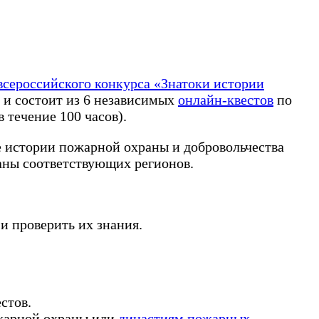
всероссийского конкурса «Знатоки истории
и состоит из 6 независимых
онлайн-квестов
по
 течение 100 часов).
е истории пожарной охраны и добровольчества
аны соответствующих регионов.
и проверить их знания.
стов.
арной охраны или
династиям пожарных
.