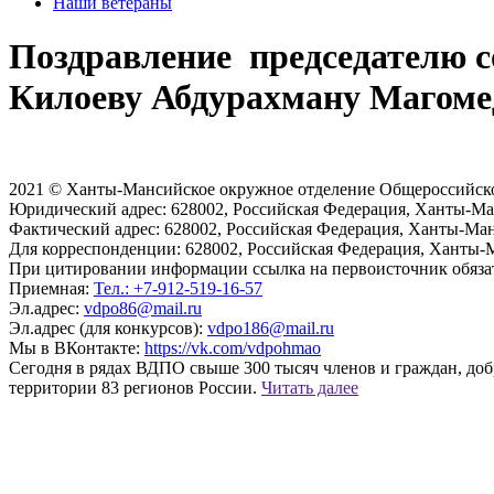
Наши ветераны
Поздравление председателю 
Килоеву Абдурахману Магоме
2021 © Ханты-Мансийское окружное отделение Общероссийск
Юридический адрес:
628002, Российская Федерация, Ханты-Ман
Фактический адрес:
628002, Российская Федерация, Ханты-Ман
Для корреспонденции:
628002, Российская Федерация, Ханты-Ма
При цитировании информации ссылка на первоисточник обяза
Приемная:
Тел.: +7-912-519-16-57
Эл.адрес:
vdpo86@mail.ru
Эл.адрес (для конкурсов):
vdpo186@mail.ru
Мы в ВКонтакте:
https://vk.com/vdpohmao
Сегодня в рядах ВДПО свыше 300 тысяч членов и граждан, доб
территории 83 регионов России.
Читать далее