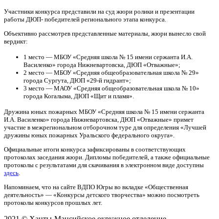
Участники конкурса представили на суд жюри ролики и презентации
работы ДЮП- победителей регионального этапа конкурса.
Объективно рассмотрев представленные материалы, жюри вынесло свой
вердикт:
1 место — МБОУ «Средняя школа № 15 имени сержанта И.А.
Василенко» города Нижневартовска, ДЮП «Отважные»;
2 место — МБОУ «Средняя общеобразовательная школа № 29»
города Сургута, ДЮП «29-й гидрант»;
3 место — МАОУ «Средняя общеобразовательная школа № 10»
города Когалыма, ДЮП «Щит и пламя».
Дружина юных пожарных МБОУ «Средняя школа № 15 имени сержанта
И.А. Василенко» города Нижневартовска, ДЮП «Отважные» примет
участие в межрегиональном отборочном туре для определения «Лучшей
дружины юных пожарных Уральского федерального округа».
Официальные итоги конкурса зафиксированы в соответствующих
протоколах заседания жюри. Дипломы победителей, а также официальные
протоколы с результатами для скачивания в электронном виде доступны
здесь
.
Напоминаем, что на сайте ВДПО Югры во вкладке «Общественная
деятельность» — «Конкурсы детского творчества» можно посмотреть
протоколы конкурсов прошлых лет.
2021 © Ханты-Мансийское окружное отделение